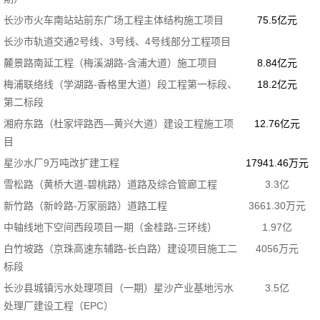
长沙市火车南站站前东广场工程主体结构施工项目
75.5亿元
长沙市轨道交通2号线、3号线、4号线部分工程项目
麓景路南延工程（梅溪湖路-含浦大道）施工项目
8.84亿元
梅浦联络线（学湖路-香格里大道）段工程第一标段、
18.2亿元
第二标段
湘府东路（杜家坪路西—黄兴大道）建设工程施工项
12.76亿元
目
星沙水厂9万吨改扩建工程
17941.46万元
雪松路（黄桥大道-碧桃路）道路及综合管廊工程
3.3亿
新竹路（新岭路-万家丽路）道路工程
3661.30万元
中轴线地下空间西段项目一期（金桂路-三环线）
1.97亿
白竹坡路（京珠高速东辅路-长白路）建设项目施工二
4056万元
标段
长沙县城镇污水处理项目（一期）星沙产业基地污水
3.5亿
处理厂建设工程（EPC）