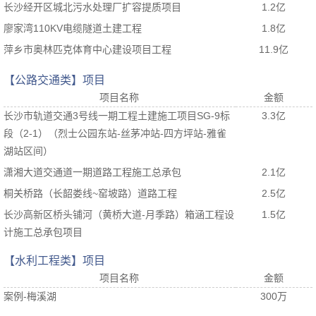
长沙经开区城北污水处理厂扩容提质项目
1.2亿
廖家湾110KV电缆隧道土建工程
1.8亿
萍乡市奥林匹克体育中心建设项目工程
11.9亿
【公路交通类】项目
项目名称
金额
长沙市轨道交通3号线一期工程土建施工项目SG-9标
3.3亿
段（2-1）（烈士公园东站-丝茅冲站-四方坪站-雅雀
湖站区间）
潇湘大道交通道一期道路工程施工总承包
2.1亿
桐关桥路（长韶娄线~窑坡路）道路工程
2.5亿
长沙高新区桥头铺河（黄桥大道-月季路）箱涵工程设
1.5亿
计施工总承包项目
【水利工程类】项目
项目名称
金额
案例-梅溪湖
300万