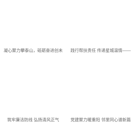
凝心聚力攀泰山，砥砺奋进创未
践行帮扶责任 传递星城温情——
来 —— 湖南精算堂郴州分公司
湖南精算堂工程项目管理有限公
山东文化之旅圆满落幕
司积极参与龙山爱心帮扶...
筑牢廉洁防线 弘扬清风正气
党建聚力暖重阳 邻里同心谱新篇
——我司举办“遵法守信 勤廉自
—— 湖南精算堂支部积极参与植