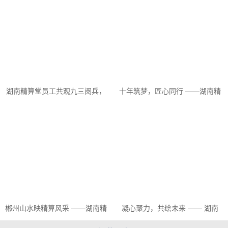
强”主题廉洁教育活动
物园社区主题党日...
湖南精算堂员工共观九三阅兵，
十年筑梦，匠心同行 ——湖南精
凝聚爱国情怀砥砺前行
算堂怀化分公司十周年庆典圆满
举行
郴州山水映精算风采 ——湖南精
凝心聚力，共绘未来 —— 湖南
算堂2025夏季团队建设活动纪实
精算堂郴州分公司2025年江西文