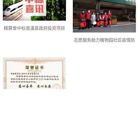
精算堂中标溆浦县政府投资项目
结算审计购买第三方服务政府采
志愿服务助力植物园社区疫情防
购项目
控
精算堂举行2020年“聚力前行，
再创辉煌”主题年会
精准帮扶与抗疫复工，精算堂在
行动