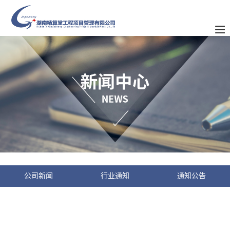
公司新闻
行业通知
通知公告