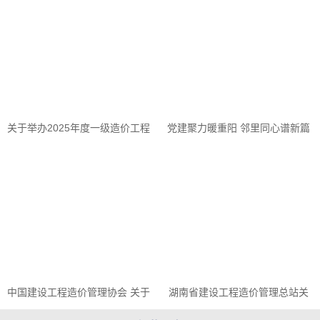
通知
程指标测算标准（第1部分：老
旧小区及配套基础设施改造工程
和市政道路提质改造工程）》的
通知
关于举办2025年度一级造价工程
党建聚力暖重阳 邻里同心谱新篇
师 面授培训班的通知
—— 湖南精算堂支部积极参与植
物园社区主题党日活动
中国建设工程造价管理协会 关于
湖南省建设工程造价管理总站关
印发《工程造价咨询行业自律管
于公开征求《湖南省城市燃气维