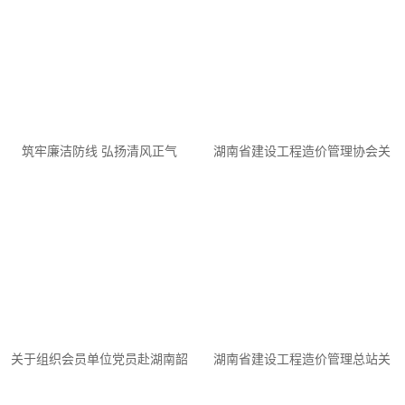
筑牢廉洁防线 弘扬清风正气
湖南省建设工程造价管理协会关
——我司举办“遵法守信 勤廉自
于对参与2025年“消费帮扶金秋
强”主题廉洁教育活动
行动”的会员单位予以表彰的通报
关于组织会员单位党员赴湖南韶
湖南省建设工程造价管理总站关
山干部学院开展红色研学活动的
于印发《湖南省城市更新改造工