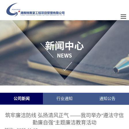
公司新闻
行业通知
通知公告
筑牢廉洁防线 弘扬清风正气 ——我司举办“遵法守信
勤廉自强”主题廉洁教育活动