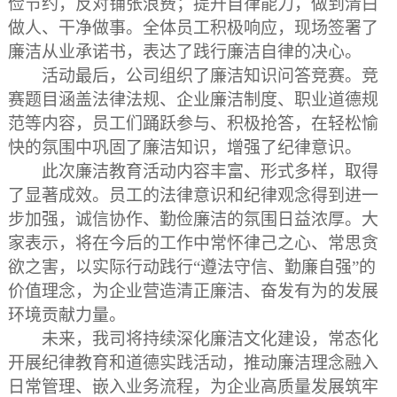
俭节约，反对铺张浪费；提升自律能力，做到清白
做人、干净做事。全体员工积极响应，现场签署了
廉洁从业承诺书，表达了践行廉洁自律的决心。
活动最后，公司组织了廉洁知识问答竞赛。竞
赛题目涵盖法律法规、企业廉洁制度、职业道德规
范等内容，员工们踊跃参与、积极抢答，在轻松愉
快的氛围中巩固了廉洁知识，增强了纪律意识。
此次廉洁教育活动内容丰富、形式多样，取得
了显著成效。员工的法律意识和纪律观念得到进一
步加强，诚信协作、勤俭廉洁的氛围日益浓厚。大
家表示，将在今后的工作中常怀律己之心、常思贪
欲之害，以实际行动践行
“遵法守信、勤廉自强”的
价值理念，为企业营造清正廉洁、奋发有为的发展
环境贡献力量。
未来，我司将持续深化廉洁文化建设，常态化
开展纪律教育和道德实践活动，推动廉洁理念融入
日常管理、嵌入业务流程，为企业高质量发展筑牢