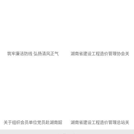
意见稿）》公开征求意见的通知
筑牢廉洁防线 弘扬清风正气
湖南省建设工程造价管理协会关
——我司举办“遵法守信 勤廉自
于对参与2025年“消费帮扶金秋
强”主题廉洁教育活动
行动”的会员单位予以表彰的通报
关于组织会员单位党员赴湖南韶
湖南省建设工程造价管理总站关
山干部学院开展红色研学活动的
于印发《湖南省城市更新改造工