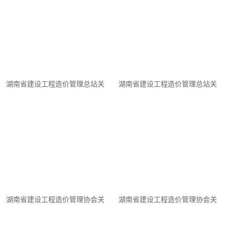
湖南省建设工程造价管理总站关
湖南省建设工程造价管理总站关
于公开征求《湖南省园林绿化养
于征集智能建造（建筑机器人）
护消耗量标准（征求意见稿）》
应用典型案例造价资料的通知
意见的函
湖南省建设工程造价管理协会关
湖南省建设工程造价管理协会关
于积极参与“消费帮扶金秋行动”
于召开全省建设工程造价管理协