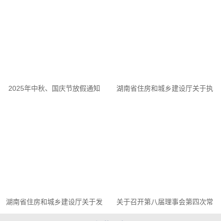
的倡议书
会负责人联席会议及举办企业沙
龙活动的通知
2025年中秋、国庆节放假通知
湖南省住房和城乡建设厅关于执
行《建设工程工程量清单计价标
准》及配套工程量计算标准的通
知
湖南省住房和城乡建设厅关于发
关于召开第八届理事会第四次常
布2025《湖南省建设工程消耗量
务理事会、监事会会议的通知