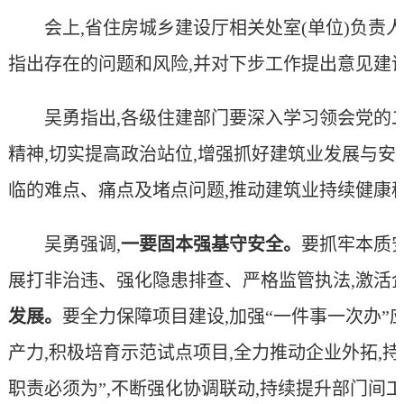
会上,
省住房
城乡建设厅
相关处室(单位)
负责人
指出存在的问题和风险,并对下步工作提出意见建
吴勇指出,
各级住建部门
要深入学习领会党的
精神,切实提高政治站位,
增强抓好建筑业发展与安
临的难点、痛点及堵点问题,推动建筑业持续健康
吴勇强调
,
一要固本强基守安
全
。
要抓牢本质安
展打非治违、强化隐患排查、严格监管执法,激活
发展
。
要
全力保障项目建设,
加强
“一件事一次办”
产力,
积极
培育示范试点项目,
全力推动企业外拓,
职责必须为”,不断
强化协调联动,持续提升部门间