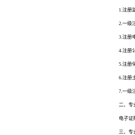
1.注
2.一
3.注
4.注
5.注
6.注
7.一
二、专
电子证
三、专