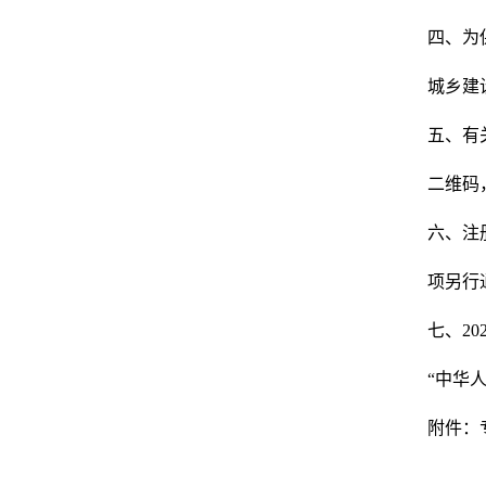
四、为
城乡建
五、有
二维码
六、注
项另行
七、2
“中华
附件：