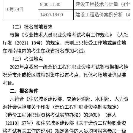
9:00-11:30
建设工程技术与计量（
4
个
10
月
29
日
14:00-18:00
建设工程造价案例分析（
4
（二）报名属地要求
根据《专业技术人员职业资格考试考务工作规程》（人社
厅发〔
2021
〕
18
号）的规定，原则上只接受工作地或居住地
在湖南境内的考生在我省报名参加考试。
（三）考试地点
2023
年度我省一级造价工程师职业资格考试将根据报考情
况分市州或按区域相对集中设置考点，具体考场地址详见准
考证。
二、报名条件
凡符合《住房城乡建设部、交通运输部、水利部、人力资
源社会保障部关于印发〈造价工程师职业资格制度规定〉
〈造价工程师职业资格考试实施办法〉的通知》（建人
〔
2018
〕
67
号）和住房城乡建设部《关于造价工程师职业资
格考试有关工作的说明》规定条件的人员均可报名参加一级