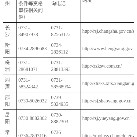
网址
州
条件等资格
询电话
审核相关问
题）
长
0731-
0731-
http://rsj.changsha.gov.cn/
沙
84907978
82563172
衡
0734-
0734-2896683
http://www.hengyang.gov.cn
阳
2826112
株
0731-
0731-
http://zzksw.com.cn/
洲
28681071
28813393
湘
0731-
0731-
http://xtrsks.xtrs.xiangtan.g
潭
58524342
58568994
邵
0739-
0739-5026032
http://rsj.shaoyang.gov.cn
阳
5324935
岳
0730-
0730-8882362
http://rsj.yueyang.gov.cn
阳
8882303
常
0736-
0736-7893116
https://mohrss.changde.gov.