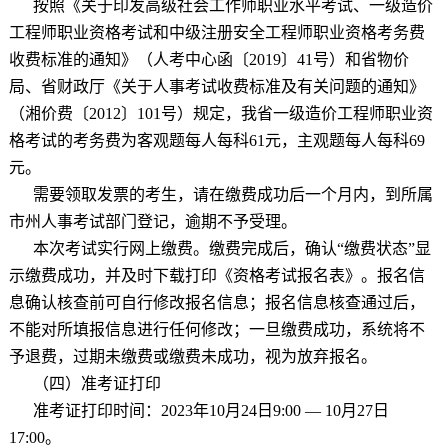
按照《关于印发高级社会工作师职业水平考试、一级造价
工程师职业资格考试和中级注册安全工程师职业资格考务费
收费标准的通知》（人考中心函〔
2019
〕
41
号）和省物价
局、省财政厅《关于人事考试收费标准及有关问题的通知》
（湘价费〔
2012
〕
101
号）规定，我省一级造价工程师职业资
格考试的考务费为客观题每人每科
61
元，主观题每人每科
69
元。
需要领取发票的考生，请在缴费成功后一个月内，到所属
市州人事考试部门登记，逾期不予受理。
本次考试实行网上缴费。缴费完成后，确认
“
缴费状态
”
显
示缴费成功，并及时下载打印《资格考试报名表》。报名信
息确认核查前可自行修改报名信息；报名信息核查通过后，
不能对所填报信息进行任何修改；一旦缴费成功，系统将不
予退费，过期未缴费或缴费未成功，视为放弃报名。
（四）准考证打印
准考证打印时间：
2023
年
10
月
24
日
9:00 — 10
月
27
日
17:00
。