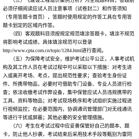
（三）《建设工程造价案例分析》为主观题科目，答题前
必须仔细阅读应试人员注意事项（试卷封二）和作答须知
（专用答题卡首页），答题时使用规定的作答工具在专用答
题卡划定的区域内作答。
（四）客观题科目须按规定规范填涂答题卡，填涂不规范
将影响考试成绩，具体填涂规范可以登录
http://www.cpta.com.cn/topic/1284.html
进行查阅。
（五）为保障考试安全，维护考试公平公正，人事考试机
构及其工作人员在考试过程中可以采取以下措施：对考生进
入或离开考场、考点，提出规范性要求；查验考生身份证
件、所携带物品，必要时可借助专门设备、专业人员进行检
查；依法收缴考试作弊设备，集中保管应试人员违规携带的
工具、资料等物品；对考试现场秩序和考试组织实施过程进
行视频监控；在必要范围内，协调通讯管理部门对无线通讯
等进行干扰或屏蔽；其他必要的安全管理措施。
（六）考生在考试过程中应妥善保管好自己的题本、题
卡，防止他人抄袭，考试结束后采用技术手段等甄别为雷同