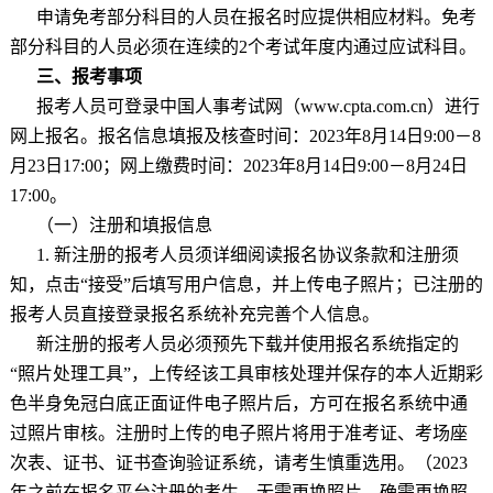
申请免考部分科目的人员在报名时应提供相应材料。免考
部分科目的人员必须在连续的
2
个考试年度内通过应试科目。
三、报考事项
报考人员可登录中国人事考试网（
www.cpta.com.cn
）进行
网上报名。报名信息填报及核查时间：
2023
年
8
月
14
日
9:00
－
8
月
23
日
17:00
；网上缴费时间：
2023
年
8
月
14
日
9:00
－
8
月
24
日
17:00
。
（一）注册和填报信息
1.
新注册的报考人员须详细阅读报名协议条款和注册须
知，点击“接受”后填写用户信息，并上传电子照片；已注册的
报考人员直接登录报名系统补充完善个人信息。
新注册的报考人员必须预先下载并使用报名系统指定的
“照片处理工具”，上传经该工具审核处理并保存的本人近期彩
色半身免冠白底正面证件电子照片后，方可在报名系统中通
过照片审核。注册时上传的电子照片将用于准考证、考场座
次表、证书、证书查询验证系统，请考生慎重选用。（
2023
年之前在报名平台注册的考生，无需更换照片。确需更换照