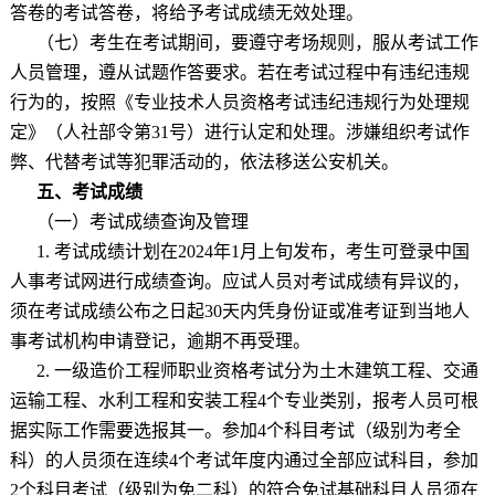
答卷的考试答卷，将给予考试成绩无效处理。
（七）考生在考试期间，要遵守考场规则，服从考试工作
人员管理，遵从试题作答要求。若在考试过程中有违纪违规
行为的，按照《专业技术人员资格考试违纪违规行为处理规
定》（人社部令第
31
号）进行认定和处理。涉嫌组织考试作
弊、代替考试等犯罪活动的，依法移送公安机关。
五、考试成绩
（一）考试成绩查询及管理
1.
考试成绩计划在
2024
年
1
月上旬发布，考生可登录中国
人事考试网进行成绩查询。应试人员对考试成绩有异议的，
须在考试成绩公布之日起
30
天内凭身份证或准考证到当地人
事考试机构申请登记，逾期不再受理。
2.
一级造价工程师职业资格考试分为土木建筑工程、交通
运输工程、水利工程和安装工程
4
个专业类别，报考人员可根
据实际工作需要选报其一。参加
4
个科目考试（级别为考全
科）的人员须在连续
4
个考试年度内通过全部应试科目，参加
2
个科目考试（级别为免二科）的符合免试基础科目人员须在