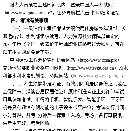
报考人员须在上述时间段内，登录中国人事考试网：
“
http://www.cpta.com.cn/”
，任务导航栏点击
“
打印准考证
”
。
四、考试有关事项
（一）一级造价工程师考试大纲使用住房城乡建设部、交
通运输部、水利部组织编写、人力资源社会保障部审定的
2021
年版《全国一级造价工程师职业资格考试大纲》，可在
以下相关网站免费下载：
中国建设工程造价管理协会网站（
http://www.ccea.pro
）、
交通运输部职业资格中心网站（
http://www.jtzyzg.org.cn
）及水
利部水利水电规划设计总院网站（
http://www.giwp.org.cn
）。
（二）考生须携带准考证、有效期内的居民身份证（或社
会保障卡、港澳台居民居住证）原件和准考证上允许的考试
用具参加考试，不得将手机、智能手表、智能手环、蓝牙耳
机等具有通信存储功能的电子设备带至座位；考试实行封闭
2
小时管理，开考
5
分钟后一律禁止入场。考场上备有草稿纸，
供考生索取，考后回收。