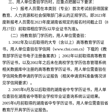
三、用人单位查验学历时，应重点把握以下要求：
（一）报考人员需在本类别（专业）首次考试前获得国家
教育、人力资源和社会保障部门承认的正规学历。即
2023
年
度新报考人员需在
2023
年度湖南省规定的报名时间截止日（
8
月
27
日）前取得相应学历
(
以毕业证书为准
)
。
（二）持教育部门学历的，用人单位需查验：
1. 2002
年及以后取得的大专（含以上）高等教育学历证
书，用人单位查验在学信网（
www.chsi.com.cn
）下载的《教
育部学历证书电子注册备案表》；
2002
年以前取得高等教育
学历证书，以及
2002
年之后未在高校学生学历信息管理系统
相关数据库中注册的高等教育学历证书，用人单位需查验在
学信网免费申请的学历认证报告（相关申请资料准备情况详
见学信网要求）。
2. 2005
年
6
月及以后取得的湖南省中专学历证书，用人单
位查验在湖南省中等职业学校毕业证查询系统认证结果。
2005
年
6
月前取得的湖南省中专学历证书，用人单位需查验省
教育厅开具学历认证报告。