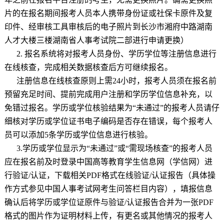
片的在报名期间报考人员本人携带身份证或社保卡原件及复
印件、经审核工具审核后的电子照片到长沙市湘府中路湖南
人才大楼三楼湖南省人事考试院二部进行申请更换）
2.
报名系统将对报考人员身份、学历学位等注册信息进行
在线核查，完成相关数据核查后方可继续报名。
注册信息在线核查原则上需
24
小时，报考人员须在报名前
预留充足时间、提前完成用户注册和学历学位信息补充，以
免错过报名。学历或学位核验结果为“未通过”的报考人员请仔
细核对学历或学位证书电子编码是否存在错误，每个报考人
员可以添加
5
条学历或学位信息进行核验。
3.
学历或学位显示为“未通过”或“需现场核查”的报考人员
应在报名前及时登录中国高等教育学生信息网（学信网）进
行验证
/
认证，下载相关
PDF
格式在线验证
/
认证报告（具体操
作方式参见中国人事考试网考生问答栏目内容），填报信息
确认后将学历或学位证原件与验证
/
认证报告合并为一张
PDF
格式的图片作为证明材料上传，有更名或其他情况的报考人