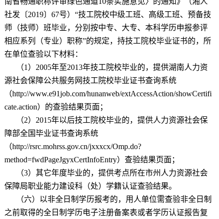
南省畅通职称评审绿色通道
10
条实施意见〉的通知》（湘人
社发〔
2019
〕
67
号）
“
技工院校中级工班、高级工班、预备技
师（技师）班毕业，分别按中专、大专、本科学历申报参评
相应系列（专业）职称
”
的规定，持技工院校毕业证书的，所
在单位查验以下材料：
（
1
）
2005
年至
2013
年技工院校毕业的，提供湖南人力资
源社会保障公共服务网技工院校毕业证书查询系统
（
http://www.e91job.com/hunanweb/extAccessAction/showCertifi
cate.action
）的查验结果页面；
（
2
）
2015
年以后技工院校毕业的，提供人力资源社会保
障部全国毕业证书查询系统
（
http://rsrc.mohrss.gov.cn/jxxxcx/Omp.do?
method=fwdPageJgyxCertInfoEntry
）查验结果页面；
（
3
）其它年度毕业的，提供考点所在市州人力资源社会
保障局职业能力建设科（处）学籍认证查验结果。
（六）以非全日制学历报考的，用人单位需查验非全日制
之前取得的全日制学历电子注册备案表或者学历认证报告复