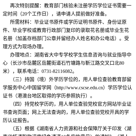
再次特别提醒：教育部门核验未注册学历学位证书需要一
定时间（
20
个工作日），请申请人提前做好准备。
所需材料：毕业证书原件或学历证明书原件、身份证原
件、毕业学校或教育行政部门复印的录取花名册或毕业生花
名册（加盖存档部门公章并留经办人姓名和办公电话）。受
理方式为现场办理。
办理地点：湖南省大中专学校学生信息咨询与就业指导中
心（长沙市岳麓区岳麓街道石竹塘路与靳江路交叉口北
80
米），联系电话：
0731-82116082
。
（三）持国（境）外学历学位的，用人单位查验教育部留
学服务中心中国留学网（
http://www.cscse.edu.cn
）学历学位认
证书（港澳台地区取得的学历参照执行）。
（四）持党校学历的，用人单位查验党校官方网站毕业证
书查询页面；网上无法查询的，用人单位查验党校开具的学
历认证报告。
（五）根据《湖南省人力资源和社会保障厅关于印发〈湖