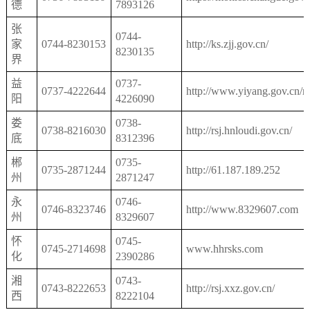
德
7893126
张
0744-
家
0744-8230153
http://ks.zjj.gov.cn/
8230135
界
益
0737-
0737-4222644
http://www.yiyang.gov.cn/rs
阳
4226090
娄
0738-
0738-8216030
http://rsj.hnloudi.gov.cn/
底
8312396
郴
0735-
0735-2871244
http://61.187.189.252
州
2871247
永
0746-
0746-8323746
http://www.8329607.com
州
8329607
怀
0745-
0745-2714698
www.hhrsks.com
化
2390286
湘
0743-
0743-8222653
http://rsj.xxz.gov.cn/
西
8222104