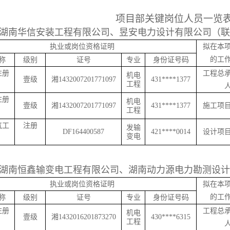
项目部关键岗位人员一览
湖南华信安装工程有限公司、昱安电力设计有限公司（联
执业或岗位资格证明
拟在本
的工
称
级别
证号
专业
身份证号码
注册
工程总
机电
壹级
湘
1432007201771097
431****1377
工程
注册
机电
壹级
湘
1432007201771097
431****1377
施工项
工程
气工
注册
发输
D
F
164400587
421****0014
设计项
变电
湖南恒鑫输变电工程有限公司、湖南动力源电力勘测设计
执业或岗位资格证明
拟在本
的工
称
级别
证号
专业
身份证号码
注册
工程总
机电
壹级
湘
1432016201873270
430****6315
工程