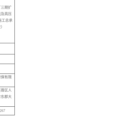
厂三期扩
线及高压
施工总承
次）
担保有限
芙蓉区人
房东郡大
267