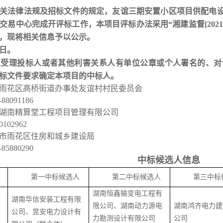
关法律法规及招标文件的规定，友谊三期安置小区项目供配电
交易中心完成开评标工作，本项目评标办法采用“湘建监督[2021
，现将相关信息予以公示。
日。
人受理投标人或者其他利害关系人有单位公章或个人署名的、对
标文件要求确定本项目的中标人。
雨花区高桥街道办事处友谊村村民委员会
-88091186
湖南精算堂工程项目管理有限公司
0102962
市雨花区住房和城乡建设局
-85880290
中标候选人信息
第一中标候选人
第二中标候选人
第三中标
湖南恒鑫输变电工程有
湖南华信安装工程有限
限公司、湖南动力源电
湖南鸿齐电力建
公司、昱安电力设计有
力勘测设计有限公司
公司