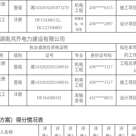
注册
机电
壹级
湘
1432016201873270
430****6315
施工项
工程
发输变
气工
注册
D
F
154300132、
430****2097
设计项
电、供
D
G
123100803
配电
湖南鸿齐电力建设有限公司
执业或岗位资格证明
拟在本
的工
称
级别
证号
专业
身份证号码
注册
工程总
机电
壹级
湘
1432020202100916
430****1517
工程
注册
机电
壹级
湘
1432020202100916
430****1517
施工项
工程
气工
注册
发输
D
F
164300191
432****0053
设计项
变电
方案）得分情况表
评
评
评
评
评
评
评
人名称