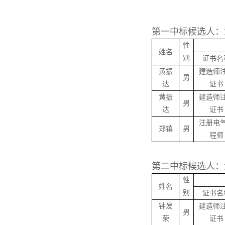
第一中标候选人：
性
姓名
别
证书名
黄振
建造师
男
达
证书
黄振
建造师
男
达
证书
注册电
郑镇
男
程师
第二中标候选人：
性
姓名
别
证书名
钟发
建造师
男
荣
证书