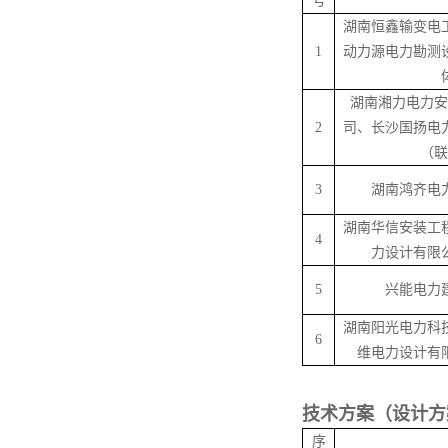
号
湖南恒鑫输变电
1
动力源电力勘测
湖南湘力电力安
2
司、长沙国扬电
（联
3
湖南鸿齐电
湖南华信安装工
4
力设计有限
5
兴能电力
湖南阳光电力科
6
维电力设计有
技术方案（设计方
序