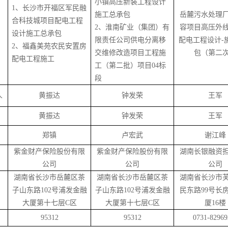
小镇高压新装工程设计
1
、长沙市开福区军民融
施工总承包
岳麓污水处理
合科技城项目配电工程
2
、淮南矿业（集团）有
容项目高压外
设计施工总承包
限责任公司供电分离移
配电工程设计
-
2
、福鑫美苑农民安置房
交维修改造项目工程施
包（第二
配电工程施工
工（第二批）项目
04
标
段
人
黄振达
钟发荣
王军
黄振达
钟发荣
王军
郑镇
卢宏武
谢江峰
紫金财产保险股份有限
紫金财产保险股份有限
湖南长银融资
公司
公司
公司
湖南省长沙市岳麓区茶
湖南省长沙市岳麓区茶
湖南省长沙市
子山东路
102号浦发金融
子山东路
102号浦发金融
民东路
99号长
大厦第十七层C区
大厦第十七层C区
厦16楼
95312
95312
0731-82969