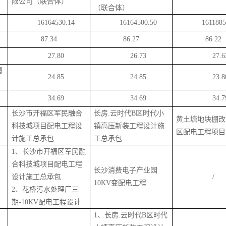
限公司（联合体）
（联合体）
16164530.14
16164500.50
1611885
87.34
86.27
86.22
27.80
26.73
27.6
履
24.85
24.85
23.8
34.69
34.69
34.7
长沙市开福区军民融合
长房
.云时代B区时代小
黄土塘地块棚改
科技城项目配电工程设
镇高压新装工程设计施
区配电工程项目
计施工总承包
工总承包
1
、长沙市开福区军民融
合科技城项目配电工程
长沙消费电子产业园
设计施工总承包
/
10
KV
变配电工程
2
、花桥污水处理厂三
期
-10
KV
配电工程设计
1
、长房
.
云时代
B
区时代