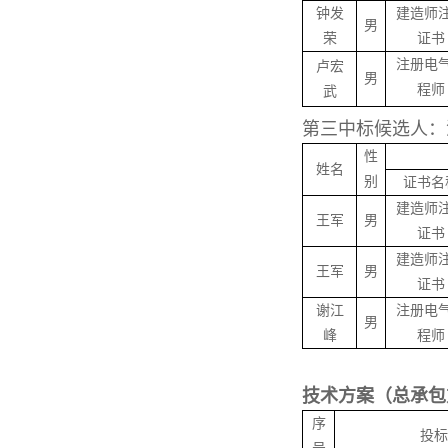
钟发
建造师
男
荣
证书
注册电
卢宏
男
程师
武
第三中标候选人：
性
姓名
别
证书名
建造师
王军
男
证书
建造师
王军
男
证书
谢江
注册电
男
峰
程师
技术方案（总承包
序
投标