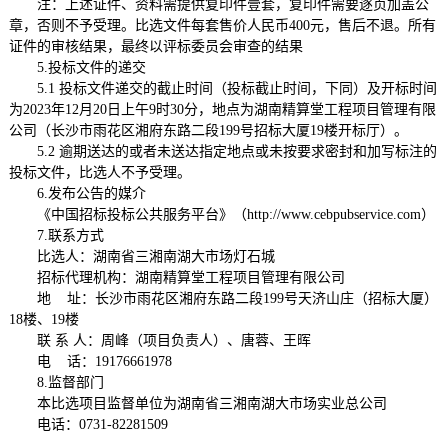
注：上述证件、资料需提供复印件壹套
，复印件需要逐页加盖公
章，否则不予
受理
。比选文件每套售价人民币
400元，售后不退。所有
证件的审核结果，最终以评标委员会审查的结果
5.投标文件的递交
5.1 投标文件递交的截止时间（投标截止时间，下同）及开标时间
为202
3
年
12
月
20
日上午
9时
3
0分，地点为
湖南精算堂工程项目管理有限
公司（长沙市雨花区
湘府东路二段
1
99号招标大厦19楼
开标厅）
。
5.2 逾期送达的或者未送达指定地点或未按要求密封和加写标注的
投标文件，比选人不予受理。
6.
发布公告的媒介
《中国招标投标公共服务平台》（
http://www.cebpubservice.com
）
7
.联系方式
比选人：
湖南省三湘南湖大市场灯石城
招标代理机构：湖南精算堂工程项目管理有限公司
地
址：长沙市雨花区湘府东路二段
199号天济山庄（招标大厦）
18楼、19楼
联
系
人：周
峰（项目负责人）、唐蓉、王晖
电
话：
19176661978
8.监督部门
本比选项目监督
单位
为
湖南省三湘南湖大市场实业总公司
电话：
0731-82281509