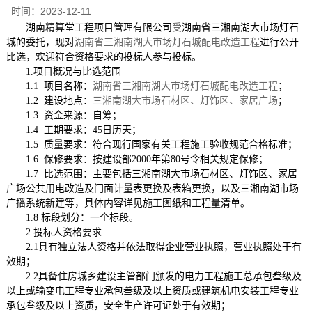
时间：
2023-12-11
湖南精算堂工程项目管理有限公司
受
湖南省三湘南湖大市场灯石
城
的委托，现对
湖南省三湘南湖大市场灯石城配电改造工程
进行公开
比选，欢迎符合资格要求的投标人参与投标。
1.项目概况与比选范围
1.1 项目名称：
湖南省三湘南湖大市场灯石城配电改造工程
；
1.2 建设地点：
三湘南湖大市场
石材区、灯饰区、家居广场
；
1.3 资金来源：自筹；
1.
4
工期要求：
45
日历天；
1.
5
质量要求：
符合现行国家有关工程施工验收规范合格标准
；
1.
6
保修要求：
按建设部
2000年第80号令相关规定保修；
1.
7
比选范围：
主要包括
三湘南湖大市场
石材区、灯饰区、家居
广场公共用电改造及门面计量表更换及表箱更换，以及三湘南湖市场
广播系统新建等，
具体内容详见
施工
图纸和工程量清单。
1.
8
标段划分：一个标段。
2.投标人资格要求
2.1具有独立法人资格并依法取得企业营业执照，营业执照处于有
效期；
2.2
具备住房城乡建设主管部门颁发的
电力工程施工总承包叁级及
以上或
输变电工程专业承包叁级及以上资质或建筑机电安装工程专业
承包
叁
级及以上资质
，
安全生产许可证处于有效期
；