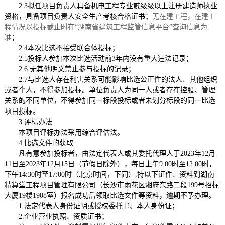
2.3
拟任项目负责人具备
机电工程
专业
贰
级
级以上
注册建造师执业
资格，
具备项目负责人安全生产考核合格证书
；
无在建工程，在建工
程情况以投标截止时在
“湖南省建筑工程监管信息平台”查询信息为
准
；
2.4
本次比选不接受联合体投标；
2.
5
投标人参加本次比选活动前
3年内没有重大违法记录；
2.
6
无其他明文禁止参与投标的记录；
2.
7
与比选人存在利害关系可能影响比选公正性的法人、其他组织
或者个人，不得参加投标。单位负责人为同一人或者存在控股、管理
关系的不同单位，不得参加同一标段投标或者未划分标段的同一比选
项目投标。
3.评标办法
本项目评标办法采用综合评估法。
4.
比选文件的获取
凡有意参加投标者，由法定代表人或其委托代理人于
202
3
年
12
月
11
日至
202
3
年
12
月
15
日
（
节假日除外
）
，每日上午
9:00时至12:00时，
下午14:30时至17:00时（北京时间，下同）,持以下证件、资料到
湖南
精算堂工程项
目管理有限公司（长沙市雨花区湘府东路
二段
199号招标
大厦19楼1908室
）
报名成功后领取比选文件等资料，逾期不予办理。
1.法定代表人身份证明或授权委托书、本人身份证；
2.企业营业执照
、
资质证书
；