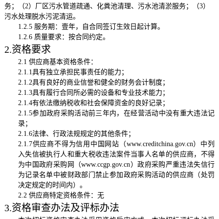
务；（
2）厂区污水管道疏通、化粪池清理、污水池清淤服务；（3）
污水处理脱水污泥清运。
1.2.5 服务期
：壹年，自合同签订生效日起计算。
1.2.6
质量要求：
按合同约定
。
2.资格要求
2.1 供应商基本资格条件：
2.1.1具有独立承担民事责任的能力；
2.1.2具有良好的商业信誉和健全的财务会计制度；
2.1.3具有履行合同所必需的设备和专业技术能力；
2.1.4有依法缴纳税收和社会保障资金的良好记录；
2.1.5参加政府采购活动前三年内，在经营活动中没有重大违法记
录；
2.1.6法律、行政法规规定的其他条件；
2.1.7供应商不得为信用中国网站（www.creditchina.gov.cn）中列
入失信被执行人和重大税收违法案件当事人名单的供应商，不得
为中国政府采购网（www.ccgp.gov.cn）政府采购严重违法失信行
为记录名单中被财政部门禁止参加政府采购活动的供应商（处罚
决定规定的时间内）。
2.2 供应商特定资格条件：无
3.资格审查办法及评标办法