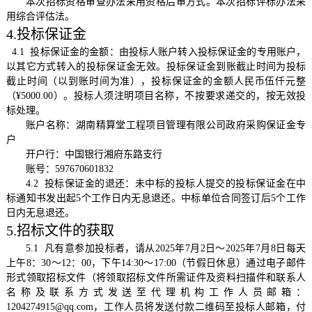
本次招标资格审查办法采用资格后审方式。本次招标评标办法采
用综合评估法。
4.投标保证金
4.1 投标保证金的金额：由投标人账户转入投标保证金的专用账户，
以其它方式转入的投标保证金无效。投标保证金到账截止时间为投标
截止时间（以到账时间为准），投标保证金的金额人民币伍仟元整
（¥5000.00）。投标人须注明项目名称，不按要求递交的，按无效投
标处理。
账户名称：
湖南精算堂工程项目管理有限公司政府采购保证金专
户
开户行：
中国银行湘府东路支行
账号：
597670601832
4.2
投标保证金的退还：未中标的投标人提交的投标保证金在中
标通知书发出起
5个工作日内无息退还。中标单位合同签订后5个工作
日内无息退还
。
5.招标文件的获取
5.1 凡有意参加投标者，请从2025年7月2日～2025年7月8日每天
上午8：30～12：00，下午14:30～17:00（节假日休息）通过电子邮件
形式领取招标文件（将领取招标文件所需证件及资料扫描件和联系人
名称及联系方式发送至代理机构工作人员邮箱：
1204274915@qq.com，工作人员将发送付款二维码至投标人邮箱，付