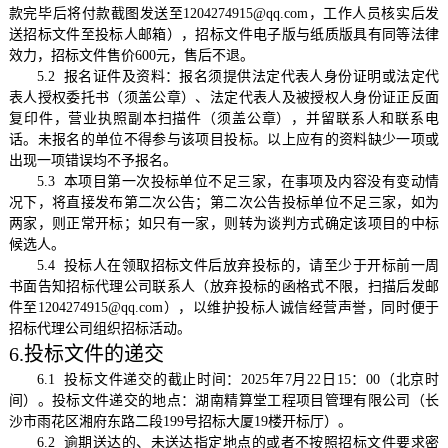
款完毕后将付款截图发送至1204274915@qq.com，工作人员核实后发
送招标文件至投标人邮箱），招标文件电子版与纸质版具有同等法律
效力，招标文件售价600元，售后不退。
5.2 报名证件及资料：报名须提供法定代表人身份证明或法定代
表人授权委托书（须盖公章）、法定代表人及被授权人身份证正反面
复印件，营业执照副本扫描件（须盖公章），并留联系人和联系电
话。未报名的单位不得参与该项目投标。以上应有的资料缺少一项或
出现一项错误均不予报名。
5.3 本项目第一次投标单位不足三家，在事项及内容没有变动情
况下，将直接发布第二次公告；第二次公告投标单位不足三家，如为
两家，则正常开标；如只有一家，则转为谈判方式确定该项目的中标
候选人。
5.4 投标人在领取招标文件后放弃投标的，请至少于开标前一周
书面告知招标代理公司联系人（放弃投标的函格式不限，扫描后发邮
件至1204274915@qq.com），以维护投标人诚信经营声誉，同时便于
招标代理公司组织招标活动。
6.投标文件的递交
6.1 投标文件递交的截止时间：2025年7月22日15：00（北京时
间）。投标文件递交的地点：
湖南精算堂工程项目管理有限公司（长
沙市雨花区湘府东路二段
199号招标大厦19楼开标厅）
。
6.2 逾期送达的、未送达指定地点的或者不按照招标文件要求密