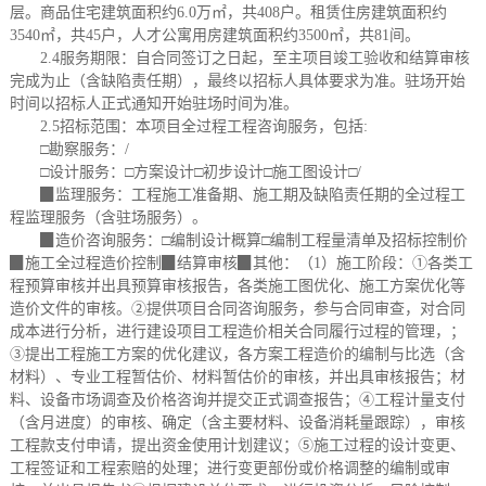
层。商品住宅建筑面积约6.0万㎡，共408户。租赁住房建筑面积约
3540㎡，共45户，人才公寓用房建筑面积约3500㎡，共81间。
2.4服务期限：
自合同签订之日起，至主项目竣工验收和结算审核
完成为止（含缺陷责任期），最终以招标人具体要求为准。驻场开始
时间以招标人正式通知开始驻场时间为准。
2.5招标范围：本项目全过程工程咨询服务，包括:
□
勘察服务：
/
□
设计服务：
□
方案设计
□
初步设计
□
施工图设计
□
/
▉监理服务：
工程施工准备期、施工期及缺陷责任期的全过程工
程监理服务（含驻场服务）。
▉造价咨询服务：
□
编制设计概算
□
编制工程量清单及招标控制价
▉施工全过程造价控制▉结算审核
▉
其他：（
1）施工阶段：①各类工
程预算审核并出具预算审核报告，各类施工图优化、施工方案优化等
造价文件的审核。②提供项目合同咨询服务，参与合同审查，对合同
成本进行分析，进行建设项目工程造价相关合同履行过程的管理，；
③提出工程施工方案的优化建议，各方案工程造价的编制与比选（含
材料）、专业工程暂估价、材料暂估价的审核，并出具审核报告；材
料、设备市场调查及价格咨询并提交正式调查报告；④工程计量支付
（含月进度）的审核、确定（含主要材料、设备消耗量跟踪），审核
工程款支付申请，提出资金使用计划建议；⑤施工过程的设计变更、
工程签证和工程索赔的处理；进行变更部份或价格调整的编制或审