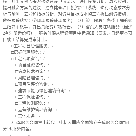
核，并出具报告书⑥根据建设单位要求，进行投资分析、风险控制，
提出融资方案的建议，建立健全项目投资控制系统、进行动态成本分
析与预测、差异和指标分析，对偏离目标成本的工程提出纠偏措施，
做好跟踪落实；⑦现场跟踪驻场服务；（2）竣工阶段：各类工程的竣
工结算审核等，并出具结算审核报告。（3）咨询人员驻场服务（最少
2名注册造价师），服务时限从建设项目中标通知书签发之日起至本项
目竣工结算完成审计止。
□
工程项目管理服务：
/
□
招标代理服务：
/
□
工程专项咨询：
/
□
项目融资咨询：
/
□
信息技术咨询：
/
□
风险管理咨询：
/
□
项目后评价咨询：
/
□
建筑节能与绿色建筑咨询：
/
□
工程保险咨询：
/
□
工程检测服务：
/
□
运营维护管理咨询：
/
□
其他服务：
/
2.6本服务合同禁止转包，中标人▉应全面独立完成服务合同
□
可
分包
/
服务内容。