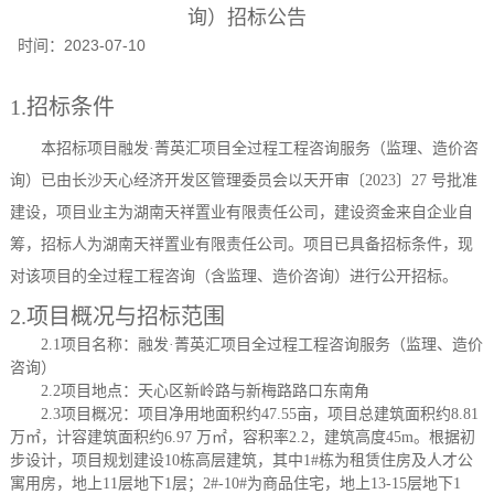
询）招标公告
时间：
2023-07-10
1.招标条件
本招标项目
融发
·菁英汇项目全过程工程咨询服务（监理、造价咨
询）
已由
长沙天心经济开发区管理委员会
以
天开审〔
2023〕27 号
批准
建设，项目业主为
湖南天祥置业有限责任公司
，建设资金来自
企业自
筹
，招标人为
湖南天祥置业有限责任公司
。项目已具备招标条件，现
对该项目的全过程工程咨询（含
监理、造价咨询
）进行公开招标。
2.项目概况与招标范围
2.1项目名称：
融发
·菁英汇项目全过程工程咨询服务（监理、造价
咨询）
2.2项目地点：
天心区新岭路与新梅路路口东南角
2.3项目概况：
项目净用地面积约
47.55亩，项目总建筑面积约8.81
万㎡，计容建筑面积约6.97 万㎡，容积率2.2，建筑高度45m。根据初
步设计，项目规划建设10栋高层建筑，其中1#栋为租赁住房及人才公
寓用房，地上11层地下1层；2#-10#为商品住宅，地上13-15层地下1