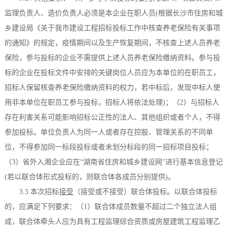
监理负责人、造价负责人必须是本企业在职人员(根据长沙市住房和城
乡建设局《关于我市建设工程招标投标工作中核查养老保险有关事项
的通知》的规定，疫情期间以及生产恢复期间，不核查上述人员养老
保险，参与投标的企业不需提供上述人员养老保险缴纳资料。参与投
标的企业在投标文件中安排的关键岗位人员应为本单位的在职员工，
招标人保留核查养老保险缴纳资料的权力，若中标后，发现中标人使
用非本单位在职员工参与投标，招标人将依法处理)；（2）与招标人
存在利害关系可能影响招标公正性的法人、其他组织或者个人，不得
参加投标。单位负责人为同一人或者存在控股、管理关系的不同单
位，不得参加同一标段投标或者未划分标段的同一招标项目投标；
（3）省外入湘企业应在“湖南省住房和城乡建设网”进行基本信息登记
(若以联合体形式投标的，则联合体各成员分别提供)
。
3.3 本次招标
接受
（接受或不接受）联合体投标。以联合体投标
的，应满足下列要求：
（
1）联合体成员数量不超过二个独立法人组
成，联合体牵头人应为具有工程监理综合资质或房屋建筑工程监理乙