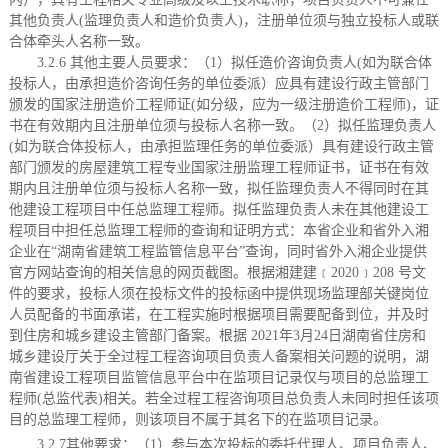
其他负责人
(监理负责人和造价负责人)，注册单位须与独立投标人或联
合体牵头人名称一致
。
3.2.6 其他主要人员要求：
（
1）拟任造价咨询负责人(如为联合体
投标人，由承担造价咨询任务的单位委派）应具有建设行政主管部门
颁发的国家注册造价工程师证(如分级，应为一级注册造价工程师)，证
书在有效期内且注册单位须与投标人名称一致。（2）拟任监理负责人
(如为联合体投标人，由承担监理任务的单位委派）具有建设行政主管
部门颁发的房屋建筑工程专业国家注册监理工程师证书，证书在有效
期内且注册单位须与投标人名称一致，拟任监理负责人不得同时在其
他建设工程项目中任总监理工程师。拟任监理负责人未在其他建设工
程项目中担任总监理工程师的查询和证明方式：本省企业和省外入湘
企业在“湖南省建筑工程监管信息平台”查询，同时省外入湘企业提供
官方网站查询的相关信息的网页截图。根据湘建建﹝2020﹞208 号文
件的要求，投标人须在投标文件的投标函中提供现场监理部关键岗位
人员配备的书面承诺，在工程实施时根据项目需要配备到位，并及时
到住房和城乡建设主管部门备案。根据 2021年3月24日湖南省住房和
城乡建设厅关于全过程工程咨询项目负责人备案相关问题的说明，湖
南省建设工程项目监管信息平台中在监项目记录仅与项目的总监理工
程师(总监代表)相关。若全过程工程咨询项目总负责人未同时担任该项
目的总监理工程师，则该项目不属于其名下的在监项目记录
。
3.2.7其他要求：
（
1）参与本次投标的委托代理人、项目负责人、