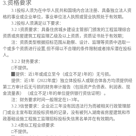
3.资格要求
3.1投标人须为在中华人民共和国境内合法注册、具备独立法人资
格的事业或企业单位，事业单位法人执照或营业执照处于有效期。
3.2投标人须满足以下要求：
3.2.1资质要求：具备住房城乡建设主管部门颁发的
工程监理综合
资质或房屋建筑工程监理乙级及以上
资质，资质证书处于有效期；
注：资质类型根据招标范围从勘察、设计、监理等资质中选取一
个或多个资质进行设置
,但不得以不合理的条件限制或者排斥潜在投标
人。
3.2.2 财务要求：
□
不提供。
▉
提供
：
近
1
年或成立至今（成立不足
1
年的）无亏损。
提供：近
1年（2022年度）独立体投标人或联合体各方均须提供经
第三方审计后无亏损的财务审计报告（包括资产负债表、利润表、现
金流量表） （成立不足1年的单位提供银行资信证明）。
注：财务要求时间一般限定在
1~3年。
3.2.3
信誉要求：
企业近三年没有因违法行为而被相关行政管理部
门或业主宣布取消投标资格的记录，没有被列入湖南省房屋建筑和市
政基础设施工程施工监理招标投标失信黑名单并在有效期内。
3.2.4类似工程业绩要求:
□
不提供。