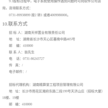
9.3投标过程中，电子系统使用操作遇到问题时可向软件公司咨
询，咨询联系方式：
0731-89938899 按2 转1 或者4009980000。
10.联系方式
招
标
人：
湖南天祥置业有限责任公司
地
址：湖南省长沙市天心区暮南中路
405号
邮
编：
410000
联
系
人：翁先生
电
话：
0731-86243727
传
真：
/
电子邮件：
/
招标代理机构：
湖南精算堂工程项目管理有限公司
地
址：
长沙市雨花区湘府东路二段
199号天济山庄（招标大厦）
18楼、19楼
邮
编：
410000