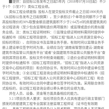
▉提供
：
自招标公告发布之日起
5
年内（
2018年07月10日
起）不少
于
1
个（
1至3个）类似工程业绩。
类似工程业绩是指
:
投标人在提交投标文件截止之日前
1800天内
（从招标公告发布之日起倒算），至少承担过1个单项合同额不少于最
高投标限价的30%取整金额且建筑面积不少于2.64万㎡的房屋建筑类的
全过程咨询（至少包含监理和造价两项服务）或监理或造价的类似服
务业绩。
注：类似工程证明材料：
①监理业绩证明材料需同时提供中
标通知书（招标工程项目提供，“招标工程”指进入公共资源交易中心
招标的项目）、合同协议书及监理业务手册，有效时间以监理业务手
册上建设单位签字时间为准，业绩应当在“湖南省智慧住建云-湖南省
建筑市场监管公共服务平台”或者“全国建筑市场监管公共服务平台”查
询到其项目名称，投标文件中附查询截图；②造价业绩证明材料需同
时提供中标通知书（招标工程项目提供，“招标工程”指进入公共资源
交易中心招标的项目）和合同协议书，有效时间以合同中建设单位签
字时间为准；③全过程工程咨询业绩证明材料需提供中标通知书（招
标工程提供，“招标工程”指进入公共资源交易中心招标的工程）和合
同协议书，有效时间以合同中建设单位签字时间为准。采用联合体形
式投标的，全过程工程咨询业绩以牵头单位的业绩为准。
并在人员、设备、资金等方面具备相应的能力。
3.2.5项目负责人要求：
拟任项目负责人应具有建设行政主管部门
颁发的房屋建筑工程专业国家注册监理工程师证（证书在有效期
内），具有工程相关专业高级及以上技术职称，项目负责人不可兼任