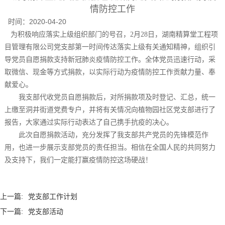
情防控工作
时间：
2020-04-20
为积极响应
落实上级组织部门的
号召
，
2
月
28
日，
湖南精算堂工程项
目管理有限公司
党支部第一时间传达落实上级有关通知精神，组织引
导党员自愿捐款支持新冠肺炎疫情防控工作。全体党员迅速行动，采
取微信、现金等方式捐款，以实际行动为疫情防控工作贡献力量、奉
献爱心。
我支部代收党员自愿捐款后，对所捐款项及时登记、汇总，统一
上缴至
洞井街道
党费专户，并将有关情况向
植物园社区党支部
进行了
报告
，
大家通过实际行动
表达
了
自己携手抗疫的决心。
此次自愿捐款活动，充分发挥了
我支部
共产党员的先锋模范作
用，也进一步展示
支部党员
的责任担当。相信在全国人民的共同努力
及支持下，我们一定能打赢疫情防控这场硬战！
上一篇:
党支部工作计划
下一篇:
党支部活动