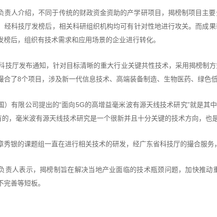
负责人介绍，不同于传统的财政资金资助的产学研项目，揭榜制项目主要
，经科技厅发榜后，相关科研组织机构均可有针对性地进行攻关。而成果
发榜后，组织有技术需求和应用场景的企业进行转化。
省科技厅发布通知，针对目标清晰的重大行业关键共性技术，采用揭榜制
撮合了8个项目，涉及新一代信息技术、高端装备制造、生物医药、绿色
国）有限公司提出的“面向5G的高增益毫米波有源天线技术研究”就是其
没有的，毫米波有源天线技术研究是一个很新并且十分关键的技术方向，也
章秀银的课题组一直在进行相关技术的研发，经广东省科技厅的撮合服务
负责人表示，揭榜制旨在解决当地产业面临的技术瓶颈问题，加快推动
不完善等短板。