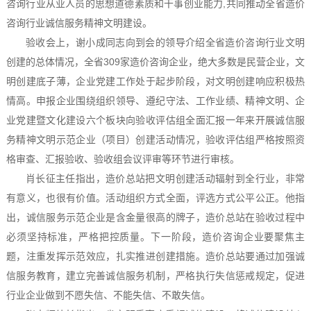
咨询行业从业人员的思想道德素质和干事创业能力,共同推动全省造价
咨询行业诚信服务精神文明建设。
验收会上，谢小成同志向到会的领导介绍全省造价咨询行业文明
创建的总体情况，全省309家造价咨询企业，绝大多数是民营企业，文
明创建底子薄，企业党建工作处于起步阶段，对文明创建响应积极热
情高。申报企业围绕组织领导、遵纪守法、工作业绩、精神文明、企
业党建暨文化建设六个板块向验收评估组全面汇报一年来开展诚信服
务精神文明示范企业（项目）创建活动情况，验收评估组严格按照资
格审查、汇报验收、验收组会议评审等环节进行审核。
肖长征主任指出，造价总站把文明创建活动辐射到全行业，非常
有意义，也很有价值。活动组织方式全面，评选方式公平公正。他指
出，诚信服务示范企业是含金量很高的牌子，造价总站在验收过程中
必须坚持标准，严格把控质量。下一阶段，造价咨询企业要聚焦主
题，注重发挥示范效应，扎实推进创建措施。造价总站要通过加强诚
信服务教育，建立完善诚信服务机制，严格执行失信惩戒规定，促进
行业企业做到不愿失信、不能失信、不敢失信。