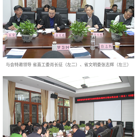
与会特邀领导 省直工委肖长征（左二）、省文明委张志辉（左三）