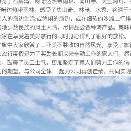
游览了石梅湾、呀喏达热带雨林、南山寺、天涯海角、
呀喏达热带雨林，感受了集山奇、林茂、水秀、谷深于
宜人的海边生活
或悠闲的海钓，或在细软的沙滩上打排
:
当地少数民族的风土人情，尽情品尝各种海产品。美味
大家在享受着美好旅行的同时身心得到了很好的放松。
之旅中
大家
欣赏了三亚美不胜收的自然风光，享受了旅
次旅行度假是为了奖励长期以来辛勤工作的
家人们
，感
动，鼓舞了员工士气，更加坚定了
家人们
努力工作的信
司的期望，与
公司全体
一
起为公司再创佳绩，共同实
-