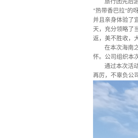
旅行团先后
热带香巴拉
的
“
”
并且
亲身体验了
天，充分领略了
返，美不胜收，
在本次海南
怀。公司组织本
通过本次活
再厉，不辜负公