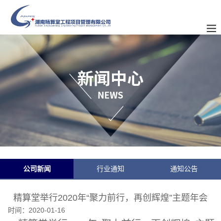
公司新闻
行业通知
通知公告
精算堂举行2020年“聚力前行，再创辉煌”主题年会
时间：
2020-01-16