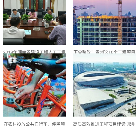
2019年湖南省建设工程人工工资
下令整改！贵州这10个工程项目
单价调整方案通过专家评审
被“点名”
在农村投放公共自行车，便民项
高质高效推进工程项目建设 郑州
目为何沦为“鸡肋工程”？
“鸟巢”获金奖