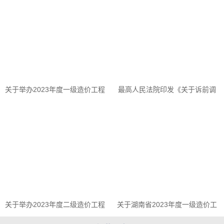
修工程消耗量标准（征求意...
建筑应用工程消耗量标准...
关于举办2023年度一级造价工程
最高人民法院印发《关于诉前调
师面授培训班的通知
解中委托鉴定工作规程（试
行）》
关于举办2023年度二级造价工程
关于湖南省2023年度一级造价工
师面授培训班的通知
程师职业 资格考试有关事项的公