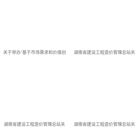
关于举办“基于市场需求和价值创
湖南省建设工程造价管理总站关
造视角，推进全过程工程咨询服
于举办《湖南省建设工程总承包
务模式的践行”专题讲座...
计价规则》交流培训的通...
湖南省建设工程造价管理总站关
湖南省建设工程造价管理总站关
于公开征求《湖南省装配式内装
于公开征求《湖南省浅层地热能