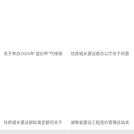
关于举办2024年“造价杯”气排球
住房城乡建设部办公厅关于同意
比赛的预通知
山西省 推行二级造价工程师电子
注册证书的函
住房城乡建设部标准定额司关于
湖南省建设工程造价管理总站关
《房屋建筑工程投资估算和设计
于开展2024年第二批工程造价咨