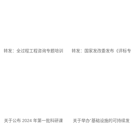
转发：全过程工程咨询专题培训
转发：国家发改委发布《评标专
班在吉林长春成功召开
家和评标专家库管理办法》2024
年第26号令（附答记...
关于公布 2024 年第一批科研课
关于举办“基础设施的可持续发
题立项中标的通知
展”专题讲座的通知