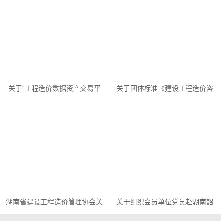
关于“工程造价数据资产交易平
关于团体标准《建设工程造价咨
台”上线运行的通知
询成果文件质量标准（修订征求
意见稿）》公开征求意见的...
湖南省建设工程造价管理协会关
关于组织会员单位党员赴湖南韶
于对参与2025年“消费帮扶金秋
山干部学院开展红色研学活动的