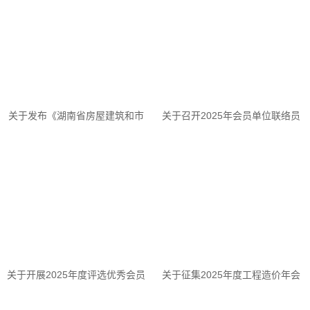
关于发布《湖南省房屋建筑和市
关于召开2025年会员单位联络员
政基础设施工程“机器管招投标”
第一次工作会议的通知
模块化招标文件示范文本...
关于开展2025年度评选优秀会员
关于征集2025年度工程造价年会
活动的通知
文艺节目的通知