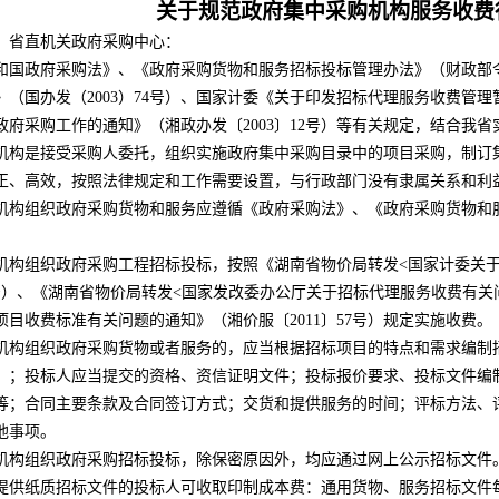
关于规范政府集中采购机构服务收费
，省直机关政府采购中心：
国政府采购法》、《政府采购货物和服务招标投标管理办法》（财政部
（国办发（2003）74号）、国家计委《关于印发招标代理服务收费管理暂行
政府采购工作的通知》（湘政办发〔2003〕12号）等有关规定，结合我
是接受采购人委托，组织实施政府集中采购目录中的项目采购，制订集
正、高效，按照法律规定和工作需要设置，与行政部门没有隶属关系和利
组织政府采购货物和服务应遵循《政府采购法》、《政府采购货物和服
。
构组织政府采购工程招标投标，按照《湖南省物价局转发
<国家计委关
28号）、《湖南省物价局转发<国家发改委办公厅关于招标代理服务收费有关问
目收费标准有关问题的通知》（湘价服〔2011〕57号）规定实施收费。
组织政府采购货物或者服务的，应当根据招标项目的特点和需求编制招
）；投标人应当提交的资格、资信证明文件；投标报价要求、投标文件编
等；合同主要条款及合同签订方式；交货和提供服务的时间；评标方法、
他事项。
组织政府采购招标投标，除保密原因外，均应通过网上公示招标文件。
提供纸质招标文件的投标人可收取印制成本费：通用货物、服务招标文件