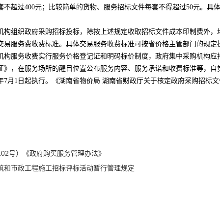
套不超过400元；比较简单的货物、服务招标文件每套不得超过50元。具
组织政府采购招标投标，除按上述规定收取招标文件成本印制费外，均
交易服务费收费标准。具体交易服务收费标准可按省价格主管部门的规定
服务收费实行服务价格登记证和明码标价制度，政府集中采购机构应持
证》，在服务场所的醒目位置公布服务内容、服务承诺和收费标准等，自
13年7月1日起执行。《湖南省物价局 湖南省财政厅关于核定政府采购招标文
湖南省物
102号）《政府购买服务管理办法》
筑和市政工程施工招标评标活动暂行管理规定