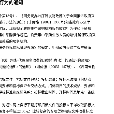
行为的通知
令第
18号）、《国务院办公厅转发财政部关于全面推进政府采
办法的通知》(计价格〔2002〕1980号)和省政府办公厅
省实际，现就规范政府集中采购机构服务收费行为作如下通知：
中采购操作规程，负责集中采购业务人员的培训
,确保政府采
益关系的服务机构。
务招标投标管理办法》的规定，组织政府采购工程应遵循
于印发（招标代理服务收费管理暂行办法）的通知>的通知》
题的通知>的通知》（湘价服〔2003〕147号）、《湖南省物
标文件。招标文件包括：投标邀请；投标人须知（包括密
制要求和投标保证金交纳方式；招标项目的技术规格、要求和
评标标准和废标条款；投标截止时间、开标时间及地点；省级
对通过网上自行下载打印招标文件的投标人不得收取招标文
每套不得超过
150元；比较复杂的专项货物招标文件收费标准