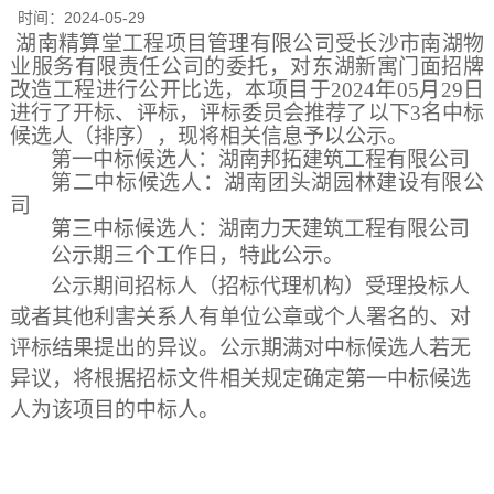
时间：
2024-05-29
湖南精算堂工程项目管理有限公司受
长沙市南湖物
业服务有限责任公司
的委托，对
东湖新寓门面招牌
改造工程
进行公开
比选
，本项目于
202
4
年
05
月
29
日
进行了开标、评标，评标委员会推荐了以
下
3名中标
候选人（排序），现将相关信息予以公示。
第一中标候选人：
湖南邦拓建筑工程有限公司
第二中标候选人：
湖南团头湖园林建设有限公
司
第三中标候选人：
湖南力天建筑工程有限公司
公示期三
个工作日
，特此公示。
公示期间招标人（招标代理机构）受理投标人
或者其他利害关系人有单位公章或个人署名的、对
评标结果提出的异议。公示期满对中标候选人若无
异议，将根据招标文件相关规定确定第一中标候选
人为该项目的中标人。