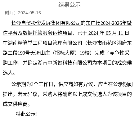
结果公示
时间：
2024-05-16
长沙自贸投资发展集团有限公司
的
东广场
2024-2026年微
信平台及数据托管服务运维项目
，已于
2024
年
0
5
月
11
日
在
湖南精算堂工程项目管理有限公司（长沙市雨花区湘府东
路二段
199号天济山庄（招标大厦）19楼）
完成了竞争性采
购工作，并确定
湖南中新智科技有限公司
为本项目的成交候
选人。
公示期为
3
个工作日，供应商如有异议，应当在公示期间
提出。若无异议，采购人将确定以上成交候选人为该项目的
成交供应商。
特
此
公示！