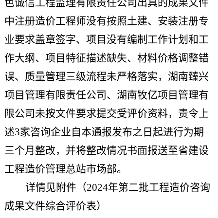
色诚信工程监理有限责任公司
出具的成果文件
中
注册造价工程师没有按照土建、安装注册专
业要求盖章签字、
项目没有编制工作计划和工
作大纲
、
项目特征描述缺失
、
材料价格调整错
误
、
质量管理三级流程未严格落实
，
湖南臻兴
项目管理有限责任公司
、湖南牧亿项目管理有
限公司
未按文件要求提交
受评价
资料
，
责令上
述
3
家咨询企业自本通报发布之日起进行为期
三个月整改，并将整改情况书面报送至省建设
工程造价管理总站市场
部
。
详情见附件
（
2024
年
第二批
工程造价咨询
成果文件综合评价表
）