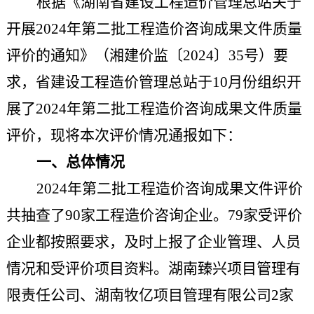
根据《湖南省建设工程造价管理总站关于
开展
202
4
年
第二批
工程造价咨询成果文件质量
评价
的通知》（湘建价监〔
2024
〕
35
号）要
求，省建设工程造价管理总站于
10
月份组织开
展了
2024
年
第二批
工程造价咨询成果文件质量
评价，现将本次评价情况通报如下：
一、总体情况
2024
年
第二批
工程造价咨询成果文件评价
共抽查了
90
家工程造价咨询企业。
79
家
受评价
企业都按照要求，及时上报了企业管理
、人员
情况和
受评价
项目资料。湖南臻兴项目管理有
限责任公司
、湖南牧亿项目管理有限公司
2家