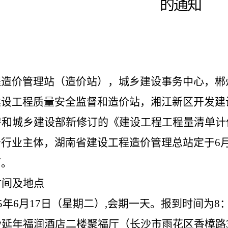
的通知
程造价管理站（造价站），城乡建设事务中心，郴
建设工程质量安全监督和造价站，湘江新区开发建
房和城乡建设部新修订的《建设工程工程量清单计
务行业主体，湖南省建设工程造价管理总站定于
6
下。
时间及地点
5
年
6
月
17
日（星期二）
,
会期一天。报到时间为
8
沙延年福润酒店二楼聚福厅（长沙市雨花区香樟路