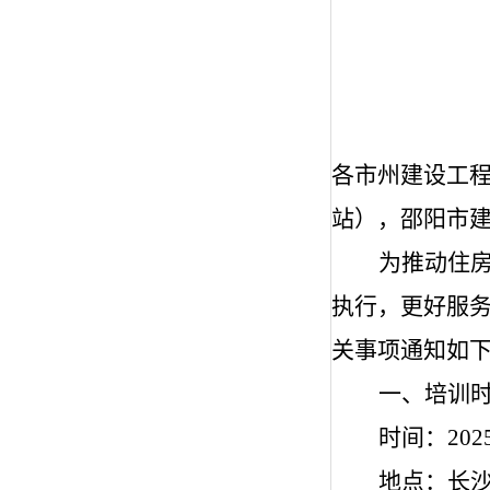
各市州建设工
站），邵阳市
为推动住
执行，更好服
关事项通知如
一、培训
时间
：
202
地点
：长