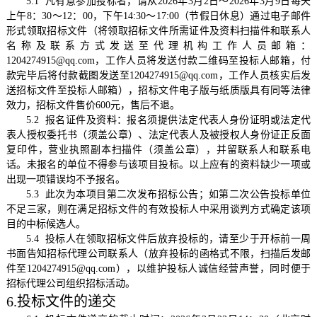
5.1 凡有意参加投标者，请从2026年3月2日～2026年3月9日每天
上午8：30～12：00，下午14:30～17:00（节假日休息）通过电子邮件
形式领取招标文件（将领取招标文件所需证件及资料扫描件和联系人
名称及联系方式发送至代理机构工作人员邮箱：
1204274915@qq.com，工作人员将发送付款二维码至投标人邮箱，付
款完毕后将付款截图发送至1204274915@qq.com，工作人员核实后发
送招标文件至投标人邮箱），招标文件电子版与纸质版具有同等法律
效力，招标文件售价600元，售后不退。
5.2 报名证件及资料：报名须提供法定代表人身份证明或法定代
表人授权委托书（须盖公章）、法定代表人及被授权人身份证正反面
复印件，营业执照副本扫描件（须盖公章），并留联系人和联系电
话。未报名的单位不得参与该项目投标。以上应有的资料缺少一项或
出现一项错误均不予报名。
5.3 此次为本项目第二次发布招标公告；如第二次公告投标单位
不足三家，则在满足招标文件的有效投标人中采用谈判方式确定该项
目的中标候选人。
5.4 投标人在领取招标文件后放弃投标的，请至少于开标前一周
书面告知招标代理公司联系人（放弃投标的函格式不限，扫描后发邮
件至1204274915@qq.com），以维护投标人诚信经营声誉，同时便于
招标代理公司组织招标活动。
6.投标文件的递交