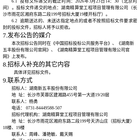
6.1 投标文件递交的截止时间：2026年3月23日14：30（北京时
间）。投标文件递交的地点：
湖南精算堂工程项目管理有限公司（长
沙市雨花区湘府东路二段
199号招标大厦19楼开标厅）
。
6.2 逾期送达的、未送达指定地点的或者不按照招标文件要求密
封的投标文件，招标人将予以拒收。
7.发布公告的媒介
本次招标
公告同时在《中国招标投标公共服务平台》、《湖南新
五丰股份有限公司官网》、《湖南精算堂工程项目管理有限公司官
网》上发布。
8.招标人补充的其它内容
具体详见招标文件。
9.联系方式
招标人
：
湖南新五丰股份有限公司
地
址：
长沙市芙蓉区建湘路
455号第一大道19/20层
联系人：杨勇
电话：
0731-84449588-507
招标代理机构：湖南精算堂工程项目管理有限公司
地
址：长沙市雨花区湘府东路二段
199号天济山庄（招标大厦）
18楼、19楼
联系人：
周峰
、潘艳敏、戴天赐