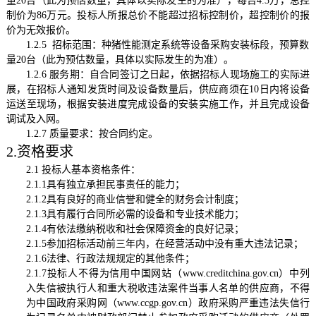
量20台（此为预估数量，具体以实际发生的为准），每台4.3万，总控
制价为86万元。投标人所报总价不能超过招标控制价，超控制价的报
价为无效报价。
1.2.5 招标范围：种猪性能测定系统等设备采购安装标段，预算数
量20台（此为预估数量，具体以实际发生的为准）。
1.2.6 服务
期：
自合同签订之日起，依据招标人现场施工的实际进
展，在招标人通知发货时间及设备数量后，供应商须在
10日内将设备
运送至现场，根据安装进度完成设备的安装实施工作，并且完成设备
调试及入网。
1.2.7
质量要求：
按合同约定
。
2.资格要求
2.1 投标人基本资格条件：
2.1.1具有独立承担民事责任的能力；
2.1.2具有良好的商业信誉和健全的财务会计制度；
2.1.3具有履行合同所必需的设备和专业技术能力；
2.1.4有依法缴纳税收和社会保障资金的良好记录；
2.1.5参加招标活动前三年内，在经营活动中没有重大违法记录；
2.1.6法律、行政法规规定的其他条件；
2.1.7投标人不得为信用中国网站（www.creditchina.gov.cn）中列
入失信被执行人和重大税收违法案件当事人名单的供应商，不得
为中国政府采购网（www.ccgp.gov.cn）政府采购严重违法失信行